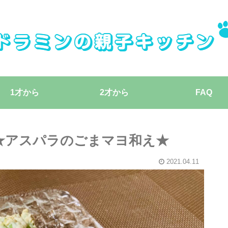
1才から
2才から
FAQ
★アスパラのごまマヨ和え★
2021.04.11