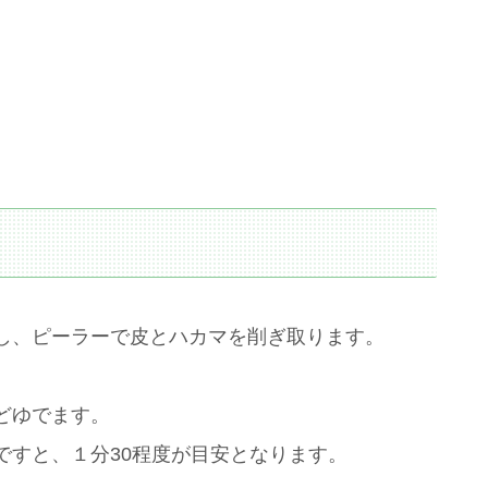
し、ピーラーで皮とハカマを削ぎ取ります。
どゆでます。
ですと、１分30程度が目安となります。