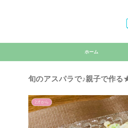
ホーム
旬のアスパラで♪親子で作る
2才から